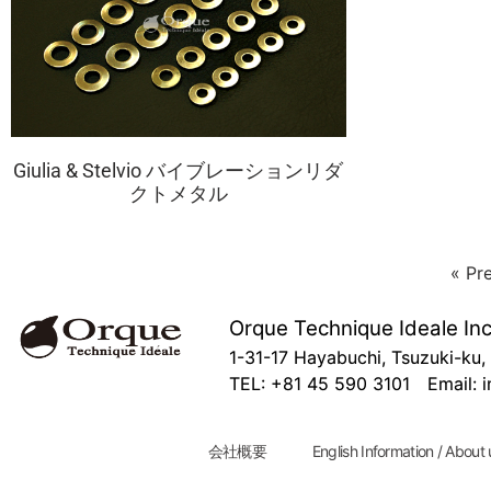
Giulia & Stelvio バイブレーションリダ
クトメタル
« Pr
Orque Technique Ideale Inc
1-31-17 Hayabuchi, Tsuzuki-k
TEL: +81 45 590 3101 Email: i
会社概要
English Information / About 