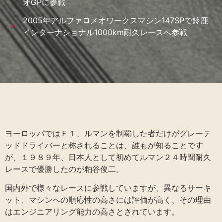
オGPに参戦
2005年アルファロメオワークスマシン147SPで鈴鹿
インターナショナル1000km耐久レースへ参戦
ヨーロッパではＦ１、ルマンを制覇した者だけがグレーテ
ッドドライバーと称されることは、誰もが知ることです
が、１９８９年、日本人として初めてルマン２４時間耐久
レースで優勝したのが粕谷俊二。
国内外で様々なレースに参戦していますが、異なるサーキ
ット、マシンへの順応性の高さには評価が高く、その理由
はエンジニアリング能力の高さとされています。