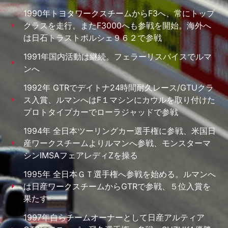
1990年トヨタワークスチームからF3へ、常にトップ
クラスを走行。またF3000へも参戦を開始。海外へ
は日石トラストポルシェ９６２で参戦
1991年国内活動は継続。フェラーリスパイスでルマ
ンへ
1992年 GTRでデイトナ24時間耐久レース/GTUクラ
ス入賞、ルマンへはF１マシンにカウルを取り付けた
プロトタイプカーでローラジャッドで参戦
1994年 全日本ツーリングカー選手権に参戦、米国日
産ワークスチームよりルマンへ参戦、モンスターマ
シンIMSAフェアレディZを操る
1995年 全日本ＧＴ選手権へ参戦を始める。ルマンへ
は日産ワークスチームからGTRで参戦、５位入賞を
果たす
1997年自らチームオーナーとして日産アルティア