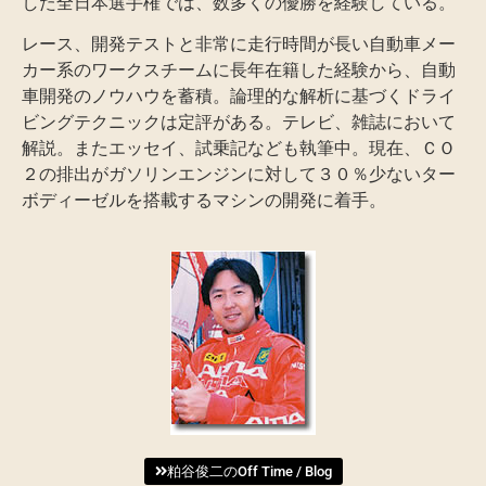
した全日本選手権では、数多くの優勝を経験している。
レース、開発テストと非常に走行時間が長い自動車メー
カー系のワークスチームに長年在籍した経験から、自動
車開発のノウハウを蓄積。論理的な解析に基づくドライ
ビングテクニックは定評がある。テレビ、雑誌において
解説。またエッセイ、試乗記なども執筆中。現在、ＣＯ
２の排出がガソリンエンジンに対して３０％少ないター
ボディーゼルを搭載するマシンの開発に着手。
粕谷俊二のOff Time / Blog