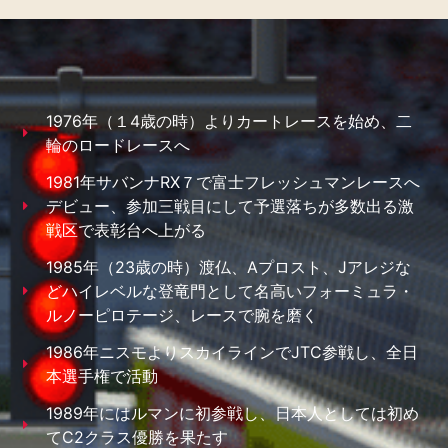
1976年（１4歳の時）よりカートレースを始め、二
輪のロードレースへ
1981年サバンナRX７で富士フレッシュマンレースへ
デビュー、参加三戦目にして予選落ちが多数出る激
戦区で表彰台へ上がる
1985年（23歳の時）渡仏、Aプロスト、Jアレジな
どハイレベルな登竜門として名高いフォーミュラ・
ルノーピロテージ、レースで腕を磨く
1986年ニスモよりスカイラインでJTC参戦し、全日
本選手権で活動
1989年にはルマンに初参戦し、日本人としては初め
てC2クラス優勝を果たす