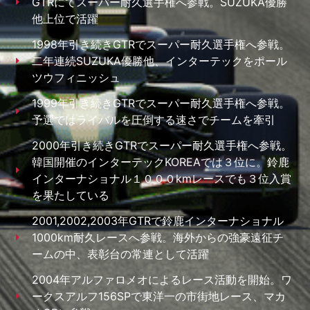
GTRにてスーパー耐久選手権へ参戦。SUZUKA優勝
他上位で活躍
1998年引き続きGTRでスーパー耐久選手権へ参戦。
二年連続SUZUKA優勝他、インターテックをポール
ツウフィニッシュ
1999年引き続きGTRでスーパー耐久選手権へ参戦。
予選ではライバルを圧倒する速さでチームを牽引
2000年引き続きGTRでスーパー耐久選手権へ参戦。
韓国開催のインターテックKOREAでは３位に。鈴鹿
インターナショナル１０００kmレースでも３位入賞
を果たしている
2001,2002,2003年GTRで鈴鹿インターナショナル
1000km耐久レースへ参戦。海外からの強豪遠征チ
ームの中、表彰台の常連として活躍
2004年アルファロメオによるレース活動を開始。ワ
ークスアルフ156SPで東洋一の市街地レース、マカ