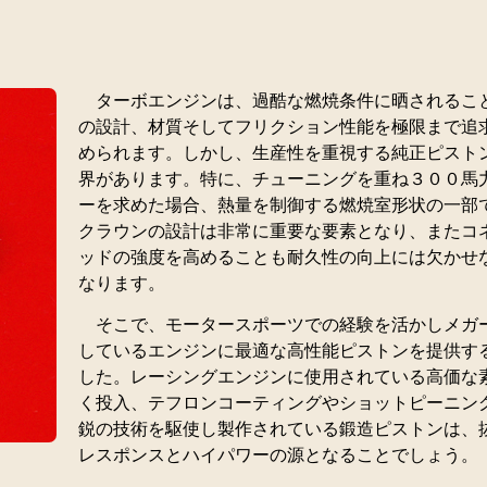
ターボエンジンは、過酷な燃焼条件に晒されるこ
の設計、材質そしてフリクション性能を極限まで追
められます。しかし、生産性を重視する純正ピスト
界があります。特に、チューニングを重ね３００馬
ーを求めた場合、熱量を制御する燃焼室形状の一部
クラウンの設計は非常に重要な要素となり、またコ
ッドの強度を高めることも耐久性の向上には欠かせ
なります。
そこで、モータースポーツでの経験を活かしメガ
しているエンジンに最適な高性能ピストンを提供す
した。レーシングエンジンに使用されている高価な
く投入、テフロンコーティングやショットピーニン
鋭の技術を駆使し製作されている鍛造ピストンは、
レスポンスとハイパワーの源となることでしょう。