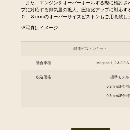
また、エンジンをオーバーホールする際に検討さ
プに対応する排気量の拡大、圧縮比アップに対応する
０．８ｍｍのオーバーサイズピストンもご用意致し
※写真はイメージ
鍛造ピストンキット
適合車種
Megane 1, 2 & 3 R.S.
税込価格
標準モデル
0.3mmUP仕様
0.8mmUP仕様