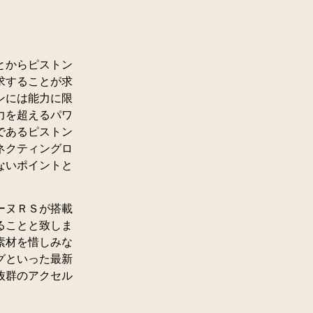
とからピストン
求することが求
ンには能力に限
力を超えるパワ
であるピストン
ネクティングロ
ないポイントと
ーヌＲＳが搭載
ることと致しま
素材を惜しみな
グといった最新
抜群のアクセル