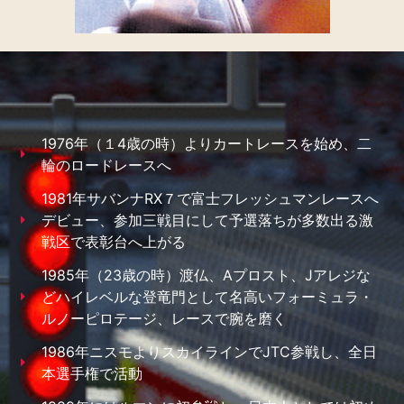
1976年（１4歳の時）よりカートレースを始め、二
輪のロードレースへ
1981年サバンナRX７で富士フレッシュマンレースへ
デビュー、参加三戦目にして予選落ちが多数出る激
戦区で表彰台へ上がる
1985年（23歳の時）渡仏、Aプロスト、Jアレジな
どハイレベルな登竜門として名高いフォーミュラ・
ルノーピロテージ、レースで腕を磨く
1986年ニスモよりスカイラインでJTC参戦し、全日
本選手権で活動