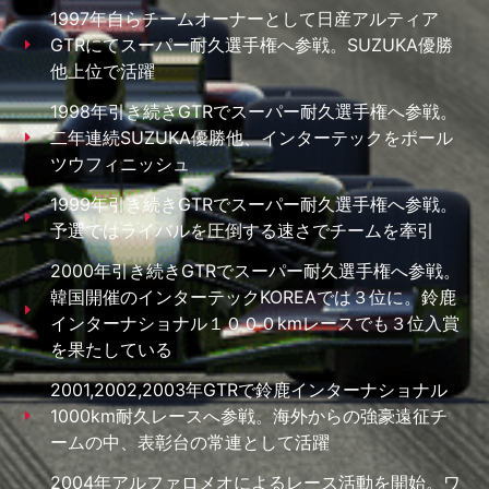
1997年自らチームオーナーとして日産アルティア
GTRにてスーパー耐久選手権へ参戦。SUZUKA優勝
他上位で活躍
1998年引き続きGTRでスーパー耐久選手権へ参戦。
二年連続SUZUKA優勝他、インターテックをポール
ツウフィニッシュ
1999年引き続きGTRでスーパー耐久選手権へ参戦。
予選ではライバルを圧倒する速さでチームを牽引
2000年引き続きGTRでスーパー耐久選手権へ参戦。
韓国開催のインターテックKOREAでは３位に。鈴鹿
インターナショナル１０００kmレースでも３位入賞
を果たしている
2001,2002,2003年GTRで鈴鹿インターナショナル
1000km耐久レースへ参戦。海外からの強豪遠征チ
ームの中、表彰台の常連として活躍
2004年アルファロメオによるレース活動を開始。ワ