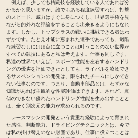
例えば、少しでも格闘技を経験している人であれば分
かるかと思いますが、誰でもある程度練習すれば、打撃
のスピード、威力はすぐに身につくし、世界選手権を見
ながら的外れな評論をすることも出来きるようにもなれ
ます。しかし、トップクラスの戦いに挑戦できる者はわ
ずかです。たとえ才能に恵まれた選手であっても、過酷
な練習なしには頂点に立つことは叶うことのない世界が
すべての競技にあると私は考えます。仕事も同じです。
私達の世界でいえば、スポーツ性能を左右するハンドリ
ングの優劣を評価できたとしても、ライバルを凌駕でき
るサスペンションの開発は、限られたチームにしかでき
ない仕事なのです。つまり、自動車部品とは、わずかな
知識があれば主観的な性能評価はできます。されど、真
似のできない優れたハンドリング性能を生み出すことと
は、全く別次元の能力が求められるのです。
レースマシンの開発という貴重な経験によって育まれ
た感性、判断能力、ドライビングテクニックとは、今で
は私の掛け替えのない財産であり、仕事に役立つことは