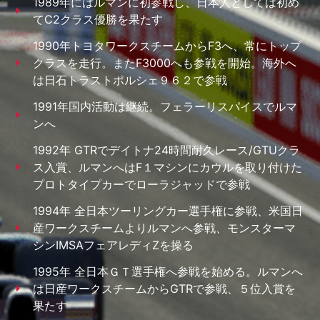
1989年にはルマンに初参戦し、日本人としては初め
てC2クラス優勝を果たす
1990年トヨタワークスチームからF3へ、常にトップ
クラスを走行。またF3000へも参戦を開始。海外へ
は日石トラストポルシェ９６２で参戦
1991年国内活動は継続。フェラーリスパイスでルマ
ンへ
1992年 GTRでデイトナ24時間耐久レース/GTUクラ
ス入賞、ルマンへはF１マシンにカウルを取り付けた
プロトタイプカーでローラジャッドで参戦
1994年 全日本ツーリングカー選手権に参戦、米国日
産ワークスチームよりルマンへ参戦、モンスターマ
シンIMSAフェアレディZを操る
1995年 全日本ＧＴ選手権へ参戦を始める。ルマンへ
は日産ワークスチームからGTRで参戦、５位入賞を
果たす