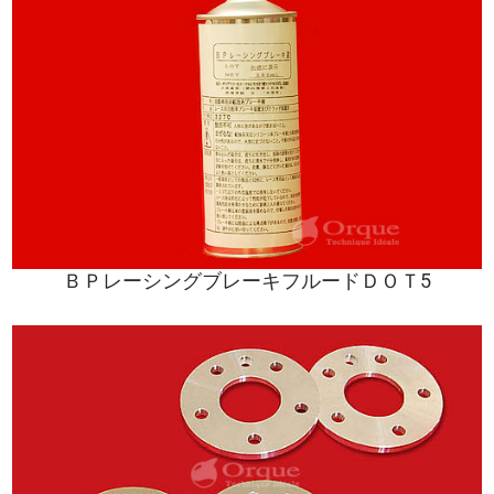
ＢＰレーシングブレーキフルードＤＯＴ5