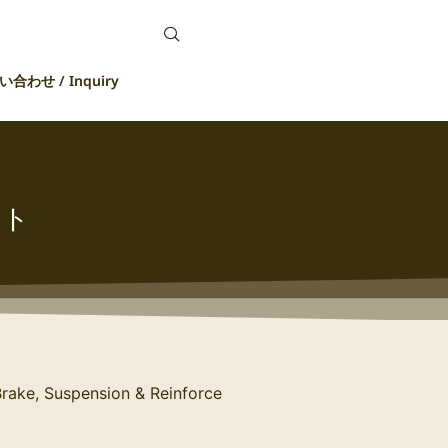
合わせ / Inquiry
ット
ake, Suspension & Reinforce