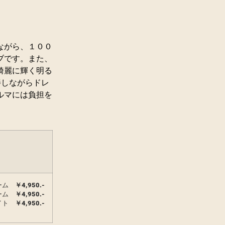
ながら、１００
ブです。また、
綺麗に輝く明る
善しながらドレ
ルマには負担を
ーム
￥
4,950.-
ーム
￥
4,950.-
ライト
￥
4,950.-