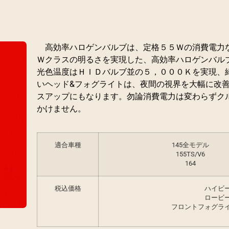
高効率ハロゲンバルブは、定格５５Ｗの消費電力
Ｗクラスの明るさを実現した、高効率ハロゲンバル
光色温度はＨＩＤバルブ並の５，０００Ｋを実現、
いヘッド&フォグライトは、夜間の視界を大幅に改
スアップにもなります。勿論消費電力は変わらずク
かけません。
適合車種
145全モデル
155TS/V6
164
税込価格
ハイビ
ロービ
フロントフォグ