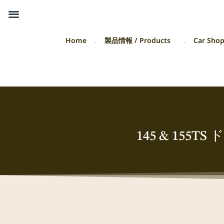
Home
製品情報 / Products
Car Sho
145 & 15