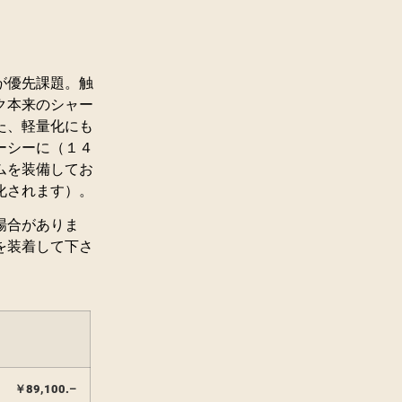
が優先課題。触
ク本来のシャー
た、軽量化にも
ーシーに（１４
ムを装備してお
化されます）。
場合がありま
を装着して下さ
￥
89,100
.
–