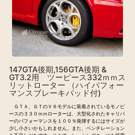
147GTA後期,156GTA後期 &
GT3.2用 ツーピース332ｍｍス
リットローター （ハイパフォー
マンスブレーキパッド付)
ＧＴＡ、ＧＴのＶ６モデルに装着されているモノピ
ースの３３０ｍｍローターは、大型化されたキャリパ
ーのパフォーマンスを１００％発揮するにはサイズが
少し小さいかもしれません。また、ベンチレーション