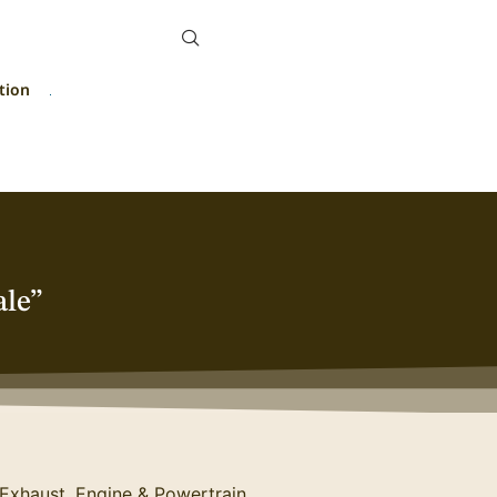
tion
le”
xhaust, Engine & Powertrain