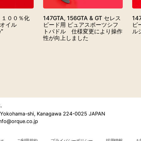
ル １００％化
147GTA, 156GTA & GT セレス
14
オイル
ピード用 ピュアスポーツシフ
ピ
e”
トパドル 仕様変更により操作
ル
性が向上しました
.
u, Yokohama-shi, Kanagawa 224-0025 JAPAN
nfo@orque.co.jp
us
ご利用規約
プライバシーポリシー
採用情報
お問