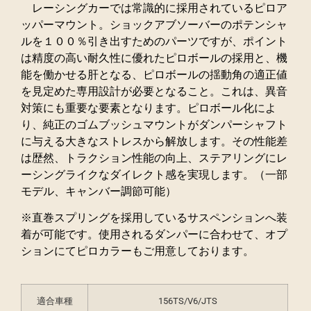
レーシングカーでは常識的に採用されているピロア
ッパーマウント。ショックアブソーバーのポテンシャ
ルを１００％引き出すためのパーツですが、ポイント
は精度の高い耐久性に優れたピロボールの採用と、機
能を働かせる肝となる、ピロボールの揺動角の適正値
を見定めた専用設計が必要となること。これは、異音
対策にも重要な要素となります。ピロボール化によ
り、純正のゴムブッシュマウントがダンパーシャフト
に与える大きなストレスから解放します。その性能差
は歴然、トラクション性能の向上、ステアリングにレ
ーシングライクなダイレクト感を実現します。（一部
モデル、キャンバー調節可能）
※直巻スプリングを採用しているサスペンションへ装
着が可能です。使用されるダンパーに合わせて、オプ
ションにてピロカラーもご用意しております。
適合車種
156TS/V6/JTS