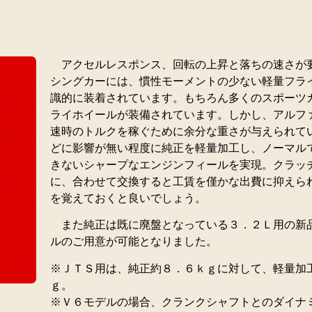
アクセルレスポンス、回転の上昇と落ちの速さが
シングカーには、慣性モーメントの少ない軽量フラ
識的に装着されています。もちろん多くのスポーツ
ライホイールが装備されています。しかし、アルフ
速時のトルクを稼ぐために余分な重さが与えられて
どに影響が無い程度に純正を軽量加工し、ノーマル
きないシャープなエンジンフィールを実現。クラッ
に、合わせて交換すると工賃を僅かな出費に抑えら
を覚えておくと良いでしょう。
また純正は既に廃盤となっている３．２Ｌ用の新
ルのご用意が可能となりました。
※ＪＴＳ用は、純正約８．６ｋｇに対して、軽量加
ｇ。
※Ｖ６モデルの場合、クランクシャフトとのダイナ