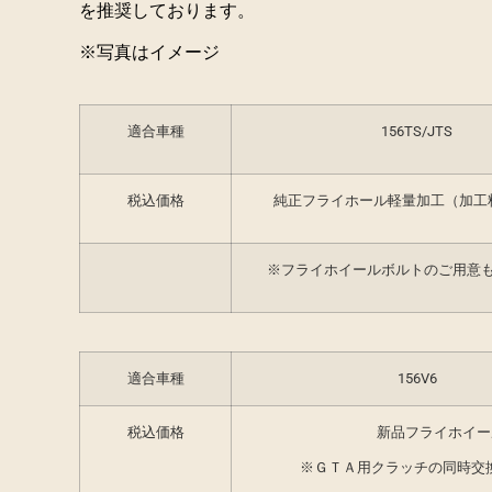
を推奨しております。
※写真はイメージ
適合車種
156TS/JTS
税込価格
純正フライホール軽量加工（加工
※フライホイールボルトのご用意
適合車種
156V6
税込価格
新品フライホイ
※ＧＴＡ用クラッチの同時交