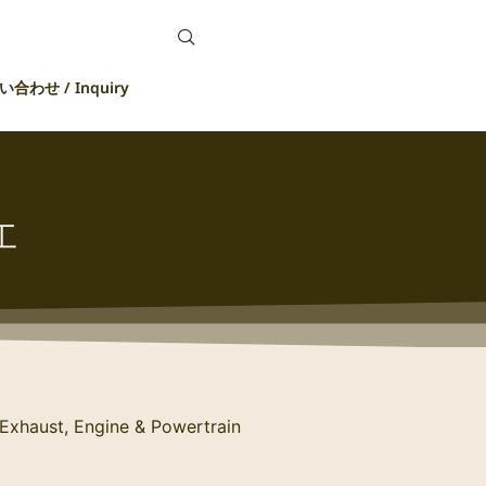
合わせ / Inquiry
工
xhaust, Engine & Powertrain