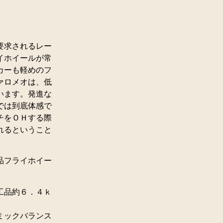
要求されるレー
イホイールが常
カーも軽めのフ
ァロメオは、低
います。発進な
では到底体感で
チをＯＨする際
れるということ
品フライホイー
工品約６．４ｋ
ミックバランス