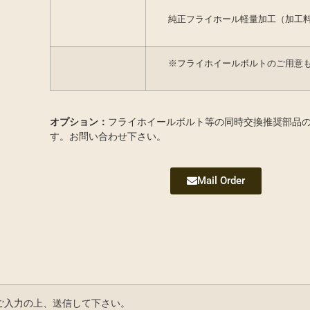
純正フライホール軽量加工（加工
※フライホイールボルトのご用意
オプション：
フライホイールボルト等の同時交換推奨部品
す。お問い合わせ下さい。
Mail Order
ご入力の上、送信して下さい。