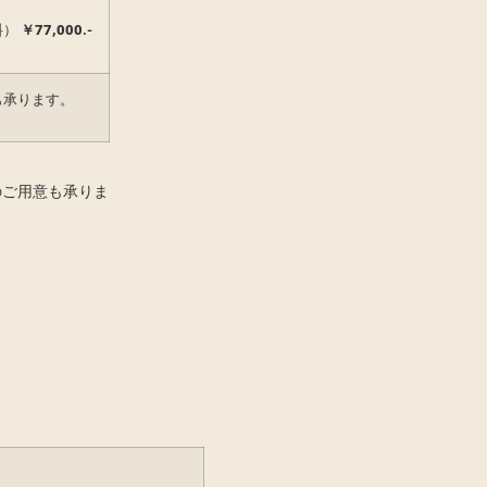
料）
￥
77,000
.-
も承ります。
のご用意も承りま