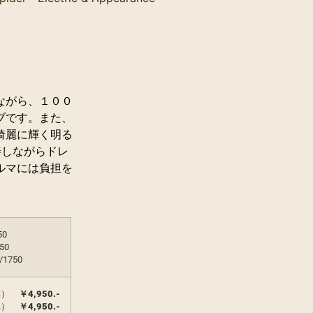
ながら、１００
ブです。また、
綺麗に輝く明る
善しながらドレ
ルマには負担を
50
750
/1750
車）
￥
4,950.-
車）
￥
4,950.-