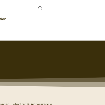
tion
pider Electric & Appearance