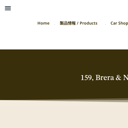
Home
製品情報 / Products
Car Sho
159, Brer