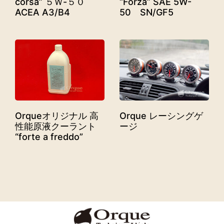
corsa” ５Ｗ-５０
“Forza” SAE 5W-
ACEA A3/B4
50 SN/GF5
Orqueオリジナル 高
Orque レーシングゲ
性能原液クーラント
ージ
“forte a freddo”