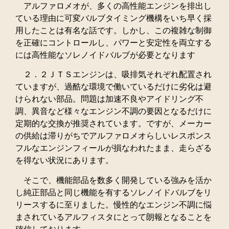
アルファロメオが、多くの高性能エンジンを排出し
ている理由に可変バルブタイミング機構をいち早く採
用したことは有名な話です。しかし、この複雑な制御
を正確にコントロールし、パワーと安定性を両立する
には高性能なソレノイドバルブが必要となります
２．２ＪＴＳエンジンは、吸排気それぞれ配置され
ていますが、過酷な環境で働いているだけに劣化は避
けられない部品。問題は加速不良やアイドリング不
調、異音など様々なエンジン不調の要因となるだけに
定期的な交換が推奨されています。ですが、メーカー
の供給は滞りがちでアルファロメオらしいレスポンス
フルなエンジンフィールが損なわれたまま、走らざる
を得ない状況にあります。
そこで、機能部品を数多く開発している強みを活か
し純正部品と同じ機能を有するソレノイドバルブをリ
リースするに至りました。慢性的なエンジン不調に悩
まされているアルフィスタにとって朗報となることを