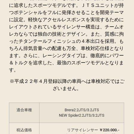
に追求したスポーツモデルです。ＪＴＳユニットが持
つポテンシャルをフルに発揮させることを開発テーマ
に設定。軽快なアクセルレスポンスを実現するために
レイアウトされているサイレンサー構造は、チームオ
レカならでは独自の技術とデザイン。また、質感に拘
ったチタンテールフィニッシュの４本出口を採用。も
ちろん排気音量への配慮も万全、車検対応仕様となり
ます。さらに、レーシングタイプは、徹底的にパワー
＆トルクを追求した、最強のスポーツモデルとなりま
す。
※平成２２年４月登録以降の車両へは車検対応ではご
ざいません。
適合車種
Brera2.2JTS/3.2JTS
NEW Spider2.2JTS/3.2JTS
税込価格
リアサイレンサー
￥220.000.-