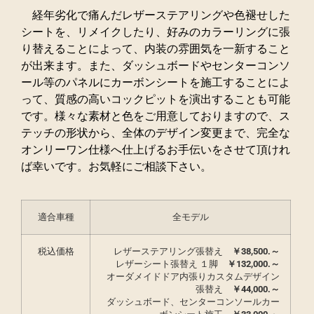
経年劣化で痛んだレザーステアリングや色褪せした
シートを、リメイクしたり、好みのカラーリングに張
り替えることによって、内装の雰囲気を一新すること
が出来ます。また、ダッシュボードやセンターコンソ
ール等のパネルにカーボンシートを施工することによ
って、質感の高いコックピットを演出することも可能
です。様々な素材と色をご用意しておりますので、ス
テッチの形状から、全体のデザイン変更まで、完全な
オンリーワン仕様へ仕上げるお手伝いをさせて頂けれ
ば幸いです。お気軽にご相談下さい。
適合車種
全モデル
税込価格
レザーステアリング張替え
￥
38,500.～
レザーシート張替え
１脚
￥132,000.～
オーダメイドドア内張りカスタムデザイン
張替え
￥
44,000.～
ダッシュボード、センターコンソールカー