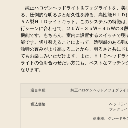
純正ハロゲンヘッドライト＆フォグライトを、美
る、圧倒的な明るさと耐久性を誇る、高性能ＨＩＤ
ＡＡ製ＨＩＤライトキット。このシステムの特徴は
行シーンに合わせて、２５W－３５W－４５Wの３
機能です。もちろん、室内に設置するスイッチで明
能です。切り替えることによって、
透明感のある強
独特の蒼みがより高まることから、明るさと共にド
てもお楽しみいただけます。また、ＨＩＤヘッドラ
ライトの色を合わせたい方にも、ベストなマッチン
なります。
適合車種
純正ハロゲンヘッド／フォグライ
税込価格
ヘッドライ
フォグライ
※車種、グレードを