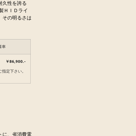
耐久性を誇る
製ＨＩＤライ
。その明るさは
様車
￥86,900.-
ご指定下さい。
トに、省消費電