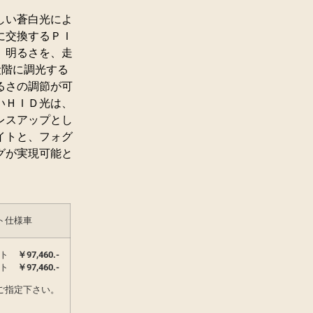
しい蒼白光によ
に交換するＰＩ
、明るさを、走
段階に調光する
るさの調節が可
いＨＩＤ光は、
レスアップとし
イトと、フォグ
グが実現可能と
ト仕様車
ト
￥97,460.-
ト
￥97,460.-
ご指定下さい。