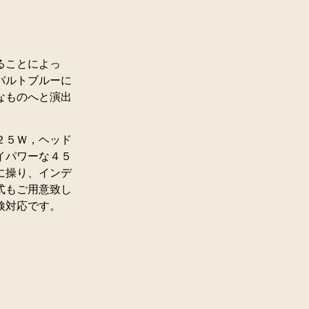
ることによっ
バルトブルーに
なものへと演出
２５Ｗ，ヘッド
イパワーな４５
に操り、インデ
式もご用意致し
検対応です。