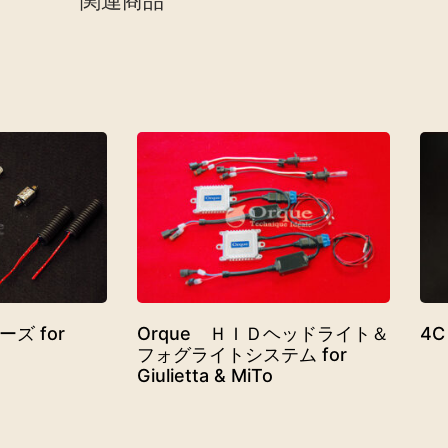
関連商品
ズ for
Orque ＨＩＤヘッドライト＆
4
フォグライトシステム for
Giulietta & MiTo