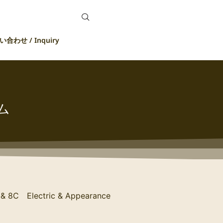
合わせ / Inquiry
ム
 & 8C Electric & Appearance