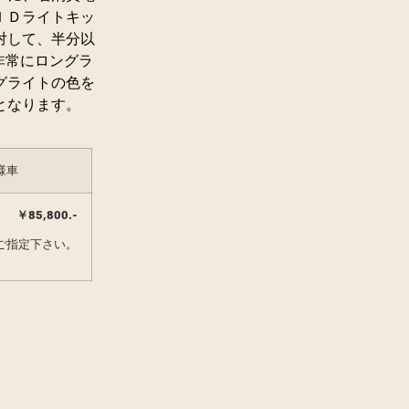
ＩＤライトキッ
対して、半分以
非常にロングラ
グライトの色を
となります。
様車
￥85,800.-
ご指定下さい。