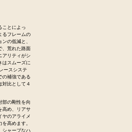
ることによっ
よるフレームの
ョンの低減と、
で、荒れた路面
ニアリティがシ
きはスムーズに
レースシステ
での補強である
は対比として４
付部の剛性を向
を高め、リアサ
イヤのアライメ
力を高めます。
、シャープなハ