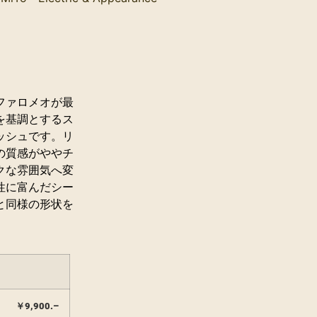
ファロメオが最
を基調とするス
ッシュです。リ
の質感がややチ
クな雰囲気へ変
性に富んだシー
と同様の形状を
￥
9,900.
–