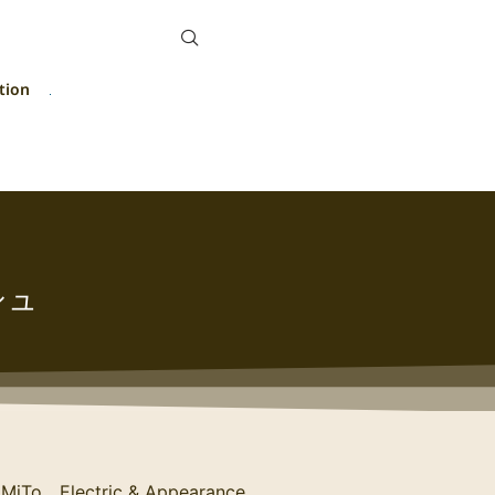
tion
シュ
& MiTo Electric & Appearance