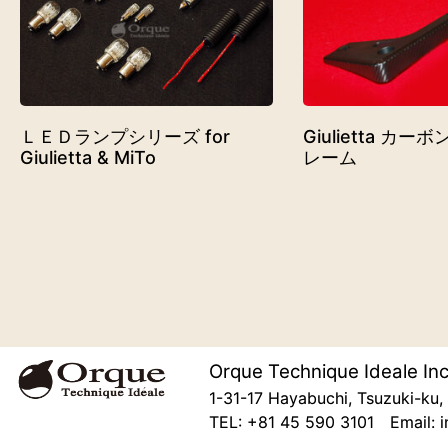
ＬＥＤランプシリーズ for
Giulietta カ
Giulietta & MiTo
レーム
Orque Technique Ideale Inc
1-31-17 Hayabuchi, Tsuzuki-k
TEL: +81 45 590 3101 Email: i