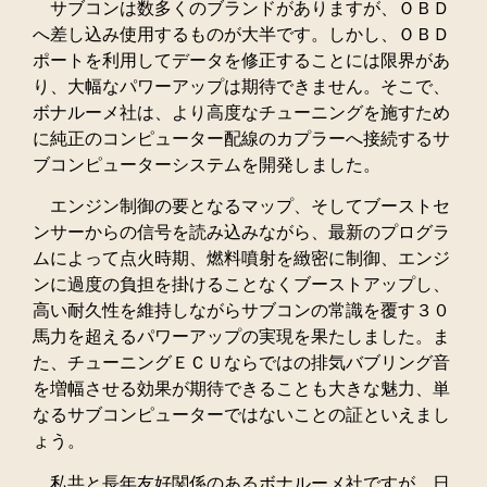
サブコンは数多くのブランドがありますが、ＯＢＤ
へ差し込み使用するものが大半です。しかし、ＯＢＤ
ポートを利用してデータを修正することには限界があ
り、大幅なパワーアップは期待できません。そこで、
ボナルーメ社は、より高度なチューニングを施すため
に純正のコンピューター配線のカプラーへ接続するサ
ブコンピューターシステムを開発しました。
エンジン制御の要となるマップ、そしてブーストセ
ンサーからの信号を読み込みながら、最新のプログラ
ムによって点火時期、燃料噴射を緻密に制御、エンジ
ンに過度の負担を掛けることなくブーストアップし、
高い耐久性を維持しながらサブコンの常識を覆す３０
馬力を超えるパワーアップの実現を果たしました。ま
た、チューニングＥＣＵならではの排気バブリング音
を増幅させる効果が期待できることも大きな魅力、単
なるサブコンピューターではないことの証といえまし
ょう。
私共と長年友好関係のあるボナルーメ社ですが、日