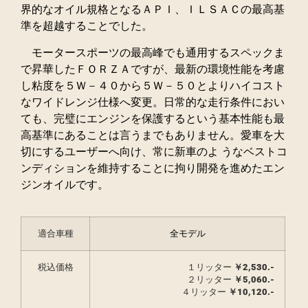
界的なオイル規格となるＡＰＩ、ＩＬＳＡＣの最高基
準を超越することでした。
モータースポーツの最高峰でも通用するスペックま
で昇華したＦＯＲＺＡですが、最新の環境性能を考慮
し粘度を５Ｗ－４０から５Ｗ－５０とよりハイコスト
なワイドレンジ仕様へ変更。日常的な走行条件におい
ても、完璧にエンジンを保護するという基本性能も最
高基準にあることは言うまでもありません。愛車を大
切にするユーザーへ向け、常に新車のよ うなベストコ
ンディションを維持することに拘り開発を進めたエン
ジンオイルです。
適合車種
全モデル
税込価格
１リッター
￥2,530.-
２リッター
￥5,060.-
４リッター
￥10,120.-