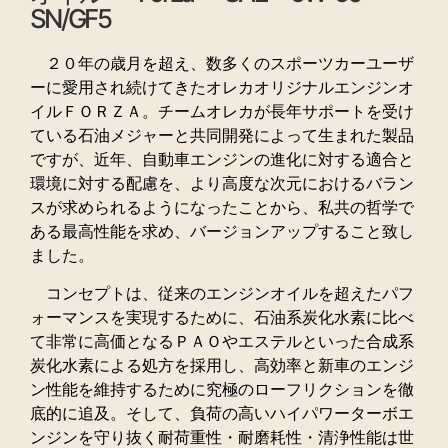
SN/GF5
２０年の歳月を超え、数多くのスポーツカーユーザ
ーに愛用され続けてきたオレカオリジナルエンジンオ
イルＦＯＲＺＡ。チームオレカが長年サポートを受け
ている石油メジャーと共同開発によって生まれた製品
ですが、近年、自動車エンジンの進化に対する適合と
環境に対する配慮を、より高度な次元におけるバラン
スが求められるようになったことから、私共の哲学で
ある最高性能を求め、バージョンアップすること致し
ました。
コンセプトは、従来のエンジンオイルを超えたパフ
ォーマンスを実現するために、石油系炭化水素に比べ
て非常に高価となるＰＡＯやエステルといった合成系
炭化水素による処方を採用し、高効率と新車のエンジ
ン性能を維持するために究極のローフリクションを徹
底的に追及。そして、負荷の高いハイパワーターボエ
ンジンを守り抜く耐荷重性・耐磨耗性・清浄性能は世