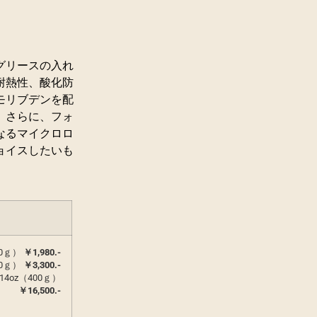
グリースの入れ
耐熱性、酸化防
モリブデンを配
。さらに、フォ
なるマイクロロ
ョイスしたいも
200ｇ）
￥1,980.-
400ｇ）
￥3,300.-
oz（400ｇ）
￥16,500.-