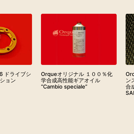
 166 ドライブシ
Orqueオリジナル １００％化
O
ション
学合成高性能ギアオイル
ン
“Cambio speciale”
合
SA