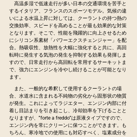
高温多湿で低速走行が多い日本の交通環境を苦手と
するイタリア、フランスのスポーツモデル。気候の違
いによる水温上昇に対しては、クーラントの持つ熱の
交換効率、スピードを高めることが最も効果的な対策
となります。そこで、性能を飛躍的に向上させるため
にシリコン系素材「パワーエクスチェンジャー」を配
合。熱吸収性、放熱性を大幅に強化すると共に、高回
転時に発生する気泡の発生を抑制する効果も発揮しま
すので、日常走行から高回転を常用するサーキットま
で、強力にエンジンを冷やし続けることが可能となり
ます。
また、一般的な希釈して使用するクーラントの場
合、水道水に含まれる不純物の劣化から固形状の物質
が発生。これによってラジエター、エンジン内部に付
着し目詰まりを引き起こし、冷却効率を下げることと
なりますが、”forte a freddo”は原液タイプですので、
エンジン内を常にクリーンに保つことができます。も
ちろん、寒冷地での使用にも対応すべく、塩素成分を