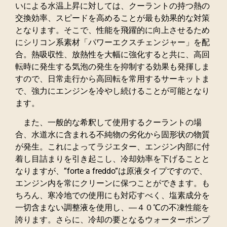
いによる水温上昇に対しては、クーラントの持つ熱の
交換効率、スピードを高めることが最も効果的な対策
となります。そこで、性能を飛躍的に向上させるため
にシリコン系素材「パワーエクスチェンジャー」を配
合。熱吸収性、放熱性を大幅に強化すると共に、高回
転時に発生する気泡の発生を抑制する効果も発揮しま
すので、日常走行から高回転を常用するサーキットま
で、強力にエンジンを冷やし続けることが可能となり
ます。
また、一般的な希釈して使用するクーラントの場
合、水道水に含まれる不純物の劣化から固形状の物質
が発生。これによってラジエター、エンジン内部に付
着し目詰まりを引き起こし、冷却効率を下げることと
なりますが、”forte a freddo”は原液タイプですので、
エンジン内を常にクリーンに保つことができます。も
ちろん、寒冷地での使用にも対応すべく、塩素成分を
一切含まない調整液を使用し、―４０℃の不凍性能を
誇ります。さらに、冷却の要となるウォーターポンプ