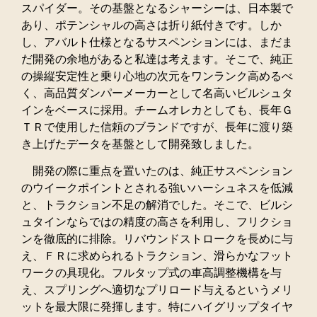
スパイダー。その基盤となるシャーシーは、日本製で
あり、ポテンシャルの高さは折り紙付きです。しか
し、アバルト仕様となるサスペンションには、まだま
だ開発の余地があると私達は考えます。そこで、純正
の操縦安定性と乗り心地の次元をワンランク高めるべ
く、高品質ダンパーメーカーとして名高いビルシュタ
インをベースに採用。チームオレカとしても、長年Ｇ
ＴＲで使用した信頼のブランドですが、長年に渡り築
き上げたデータを基盤として開発致しました。
開発の際に重点を置いたのは、純正サスペンション
のウイークポイントとされる強いハーシュネスを低減
と、トラクション不足の解消でした。そこで、ビルシ
ュタインならではの精度の高さを利用し、フリクショ
ンを徹底的に排除。リバウンドストロークを長めに与
え、ＦＲに求められるトラクション、滑らかなフット
ワークの具現化。フルタップ式の車高調整機構を与
え、スプリングへ適切なプリロード与えるというメリ
ットを最大限に発揮します。特にハイグリップタイヤ