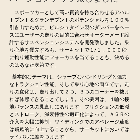
スポーツカーとして高い資質を持ち合わせるアバル
トプント＆グランデプントのポテンシャルを１００％
引き出すために、ビルシュタイン製のダンパーをベー
スにユーザーの走りの目的に合わせオーダーメード設
計するサスペンションシステムを開発致しました。乗
り心地を優先するも、サーキットで１/１，０００秒
に拘り運動性能にフォーカスを当てることも、決める
のはあなた次第です。
基本的なテーマは、シャープなハンドリングと強力
なトラクション性能、そして乗り心地の両立です。走
りの変化は、走り出して２つ、３つのコーナーを抜け
れば体感できることでしょう。その要因は、４輪の接
地バランスの見直しにあります。フリクションの低減
とストローク、減衰特性の適正化によって、ＡＳＲの
介入を大幅に抑制。ワイディングでのアベレージ速度
は飛躍的に向上することから、サーキットにおいては
ライバルに差をつけます。