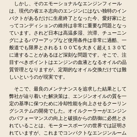
しかし、そのエモーショナルなエンジンフィール
は、現代の省エネ志向のエンジンにはない独特のイン
パクトがあるだけに生産終了となった今、愛好家にと
ってコンディションの維持は非常に重要な問題となっ
ています。されど日本は高温多湿、渋滞、チューニン
グによるパワーアップなど使用条件は非常に過酷、一
般道でも限界とされる１００℃を大きく超え１３０℃
に達することがあるほど深刻な問題です。そこで、注
目すべきポイントはエンジンの血液となるオイルの品
質管理となりますが、定期的なオイル交換だけでは難
しいというのが現実です。
そこで、最良のメンテナンスを追求した結果として
弊社が辿り着いた解決策は、エンジンオイルの質を一
定の基準に保つために冷却性能を向上させるクーリン
グシステムの開発でした。オイルクーラーがエンジン
のパフォーマンスの向上と破損からの防御に必然とさ
れていることは、モータースポーツの世界では証明さ
れていますが、これまでコンパクトなエンジンルーム