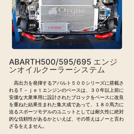
ABARTH500/595/695 エンジ
ンオイルクーラーシステム
高出力を発揮するアバルト５００シリーズに搭載さ
れるＴ－ｊｅｔエンジンのベースは、３０年以上前に
安価な大衆車用に設計されたブロックをベースに改良
を重ねた結果生まれた集大成であって、１８０馬力に
迫るスポーツモデルのユニットとしては耐久性に絶対
的な信頼性があるかといえば、その答えはノーと言わ
ざるをえません。