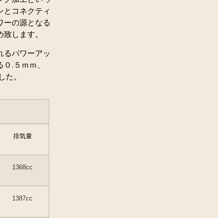
ンとコネクティ
ワーの源となる
め致します。
れるパワーアッ
０.５ｍｍ、
した。
排気量
1368cc
1387cc