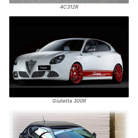
4C312R
Giulietta 300R