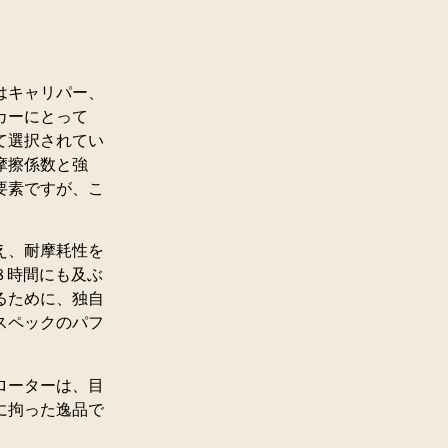
はキャリパー、
カーにとって
て選択されてい
摩擦係数と強
要素ですが、こ
え、耐摩耗性を
８時間にも及ぶ
るために、独自
スペックのパフ
ローターは、目
に拘った逸品で