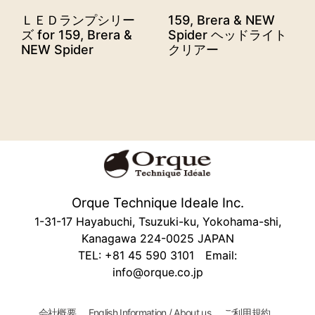
ＬＥＤランプシリー
159, Brera & NEW
ズ for 159, Brera &
Spider ヘッドライト
NEW Spider
クリアー
Orque Technique Ideale Inc.
1-31-17 Hayabuchi, Tsuzuki-ku, Yokohama-shi,
Kanagawa 224-0025 JAPAN
TEL: +81 45 590 3101 Email:
info@orque.co.jp
会社概要
English Information / About us
ご利用規約