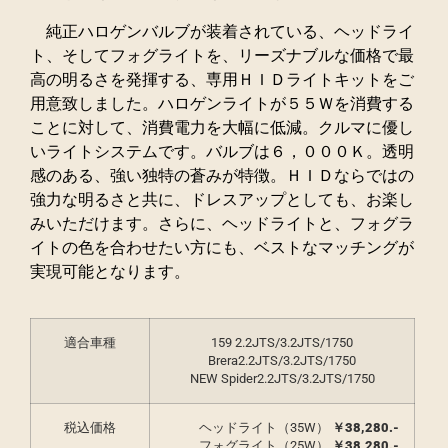
純正ハロゲンバルブが装着されている、ヘッドライ
ト、そしてフォグライトを、リーズナブルな価格で最
高の明るさを発揮する、専用ＨＩＤライトキットをご
用意致しました。ハロゲンライトが５５Ｗを消費する
ことに対して、消費電力を大幅に低減。クルマに優し
いライトシステムです。
バルブは６，０００Ｋ。透明
感のある、強い独特の蒼みが特徴。ＨＩＤならではの
強力な明るさと共に、ドレスアップとしても、お楽し
みいただけます。さらに、ヘッドライトと、フォグラ
イトの色を合わせたい方にも、ベストなマッチングが
実現可能となります。
適合車種
159 2.2JTS/3.2JTS/1750
Brera2.2JTS/3.2JTS/1750
NEW Spider2.2JTS/3.2JTS/1750
税込価格
ヘッドライト（35W）
￥38,280.-
フォグライト（25W）
￥38,280.-