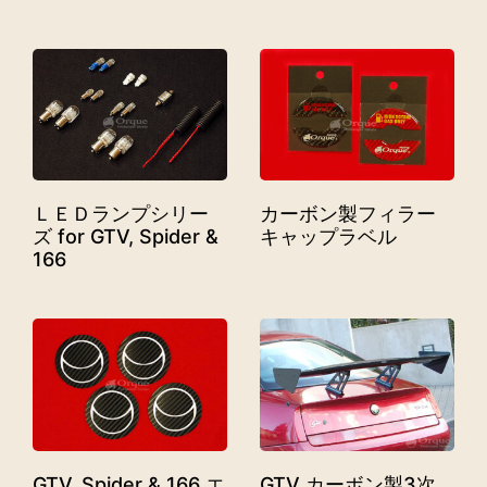
ＬＥＤランプシリー
カーボン製フィラー
ズ for GTV, Spider &
キャップラベル
166
GTV, Spider & 166 エ
GTV カーボン製3次