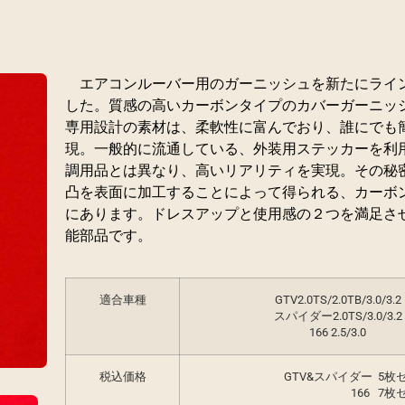
エアコンルーバー用のガーニッシュを新たにライ
した。質感の高いカーボンタイプのカバーガーニッ
専用設計の素材は、柔軟性に富んでおり、誰にでも
現。一般的に流通している、外装用ステッカーを利
調用品とは異なり、高いリアリティを実現。その秘
凸を表面に加工することによって得られる、カーボ
にあります。ドレスアップと使用感の２つを満足さ
能部品です。
適合車種
GTV2.0TS/2.0TB/3.0/3.2
スパイダー2.0TS/3.0/3.2
166 2.5/3.0
税込価格
GTV&スパイダー 5枚
166 7