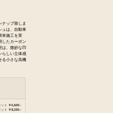
ンナップ致しま
シュは、自動車
簡単施工を実
用したカーボン
密は、微妙な凹
ンらしい立体感
せる小さな高機
セット
￥6,600.-
枚セット
￥
8,250.-