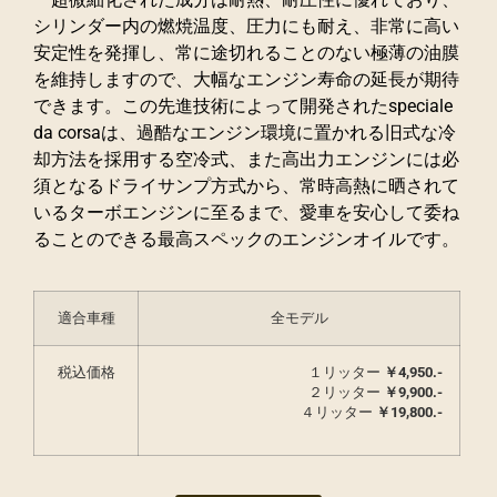
シリンダー内の燃焼温度、圧力にも耐え、非常に高い
安定性を発揮し、常に途切れることのない極薄の油膜
を維持しますので、大幅なエンジン寿命の延長が期待
できます。この先進技術によって開発されたspeciale
da corsaは、過酷なエンジン環境に置かれる旧式な冷
却方法を採用する空冷式、また高出力エンジンには必
須となるドライサンプ方式から、常時高熱に晒されて
いるターボエンジンに至るまで、愛車を安心して委ね
ることのできる最高スペックのエンジンオイルです。
適合車種
全モデル
税込価格
１リッター
￥
4,950.-
２リッター
￥9,900.-
４リッター
￥
19,800.-