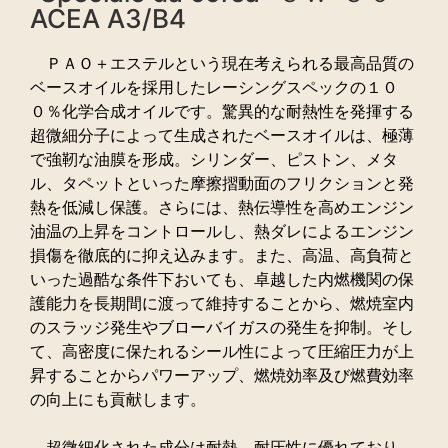
ACEA A3/B4
ＰＡＯ＋エステルという現在考えられる最高品質の
ベースオイルを採用したレーシングスペックの１０
０％化学合成オイルです。驚異的な耐熱性を発揮する
超微細分子によって生成されたベースオイルは、極薄
で強靭な油膜を形成。シリンダー、ピストン、メタ
ル、タペットといった摩擦摺動面のフリクションと発
熱を低減し保護。さらには、熱伝導性を高めエンジン
油温の上昇をコントロールし、熱ダレによるエンジン
損傷を徹底的に抑え込みます。また、高温、高負荷と
いった過酷な条件下おいても、卓越した内燃機関の保
護能力を長期間に渡って維持することから、燃焼室内
のスラッジ発生やブローバイガスの発生を抑制。そし
て、高密度に保たれるシール性によって圧縮圧力が上
昇することからパワーアップ、燃焼効率及び燃費効率
の向上にも貢献します。
超微細化された成分は耐熱、耐圧性に優れており、