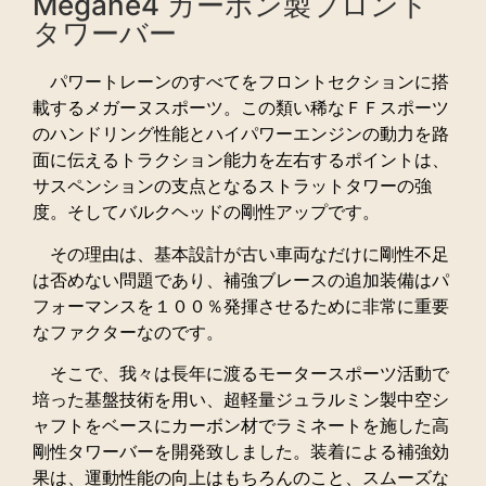
Megane4 カーボン製フロント
タワーバー
パワートレーンのすべてをフロントセクションに搭
載するメガーヌスポーツ。この類い稀なＦＦスポーツ
のハンドリング性能とハイパワーエンジンの動力を路
面に伝えるトラクション能力を左右するポイントは、
サスペンションの支点となるストラットタワーの強
度。そしてバルクヘッドの剛性アップです。
その理由は、基本設計が古い車両なだけに剛性不足
は否めない問題であり、補強ブレースの追加装備はパ
フォーマンスを１００％発揮させるために非常に重要
なファクターなのです。
そこで、我々は長年に渡るモータースポーツ活動で
培った基盤技術を用い、超軽量ジュラルミン製中空シ
ャフトをベースにカーボン材でラミネートを施した高
剛性タワーバーを開発致しました。装着による補強効
果は、運動性能の向上はもちろんのこと、スムーズな